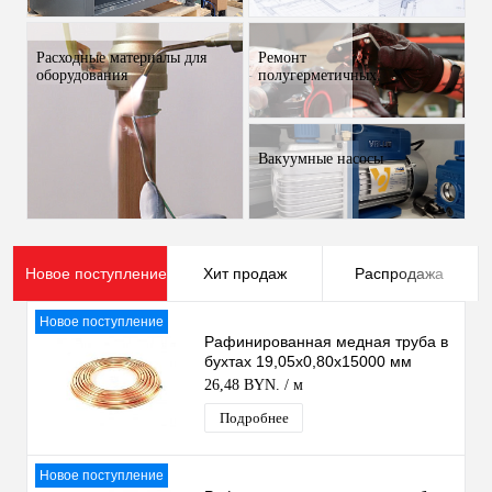
Барановичи
Расходные материалы для
Ремонт
оборудования
полугерметичных
Вакуумные насосы
Новое поступление
Хит продаж
Распродажа
Новое поступление
Рафинированная медная труба в
бухтах 19,05х0,80х15000 мм
(3/4")
26,48 BYN.
/ м
Подробнее
Новое поступление