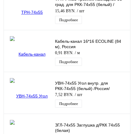
град. для РКК-74х55 (белый) /
Россия/
15,46 BYN.
/ шт
Подробнее
Кабель-канал 16*16 ECOLINE (84
м), Россия
0,91 BYN.
/ м
Подробнее
УВН-74х55 Угол внутр. для
РКК-74х55 (белый) /Россия/
7,52 BYN.
/ шт
Подробнее
ЗГЛ-74х55 Заглушка д/РКК 74х55
(белая)